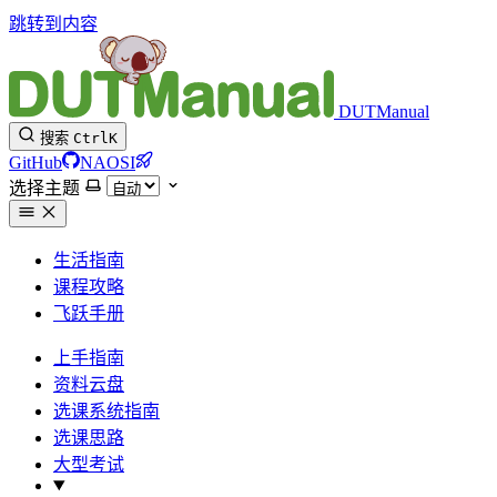
跳转到内容
DUTManual
搜索
Ctrl
K
GitHub
NAOSI
选择主题
生活指南
课程攻略
飞跃手册
上手指南
资料云盘
选课系统指南
选课思路
大型考试