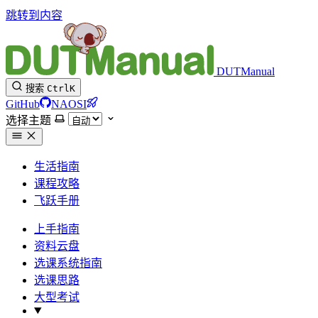
跳转到内容
DUTManual
搜索
Ctrl
K
GitHub
NAOSI
选择主题
生活指南
课程攻略
飞跃手册
上手指南
资料云盘
选课系统指南
选课思路
大型考试